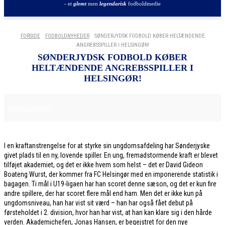
- et
glemt
men
legendarisk
fodboldmedie
FORSIDE
FODBOLDNYHEDER
SØNDERJYDSK FODBOLD KØBER HELTÆNDENDE
ANGREBSSPILLER I HELSINGØR!
SØNDERJYDSK FODBOLD KØBER
HELTÆNDENDE ANGREBSSPILLER I
HELSINGØR!
29. JANUAR 2026
FODBOLDNYHEDER
I en kraftanstrengelse for at styrke sin ungdomsafdeling har Sønderjyske
givet plads til en ny, lovende spiller. En ung, fremadstormende kraft er blevet
tilføjet akademiet, og det er ikke hvem som helst – det er David Gideon
Boateng Wurst, der kommer fra FC Helsingør med en imponerende statistik i
bagagen. Ti mål i U19-ligaen har han scoret denne sæson, og det er kun fire
andre spillere, der har scoret flere mål end ham. Men det er ikke kun på
ungdomsniveau, han har vist sit værd – han har også fået debut på
førsteholdet i 2. division, hvor han har vist, at han kan klare sig i den hårde
verden. Akademichefen, Jonas Hansen, er begejstret for den nye