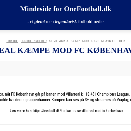
Mindeside for OneFootball.dk
- et
glemt
men
legendarisk
fodboldmedie
FORSIDE
FODBOLDNYHEDER
SE VILLARREAL KÆMPE MOD FC KØBENHAVN LIGE HER
REAL KÆMPE MOD FC KØBENHAV
a, når FC København går på banen mod Villarreal kl. 18.45 i Champions League.
t holde liv i deres gruppechancer. Kampen kan ses på 3+ og streames på Viaplay, d
Læs mere her:
https://feedball.dk/her-kan-du-se-villarreal-mod-fc-koebenhavn