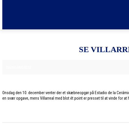
SE VILLAR
10. DECEMBER 2025
FODBOLDNYHEDER
Onsdag den 10. december venter der et skæbneopgør på Estadio de la Cerámic
en svær opgave, mens Villarreal med blot ét point er presset til at vinde for a