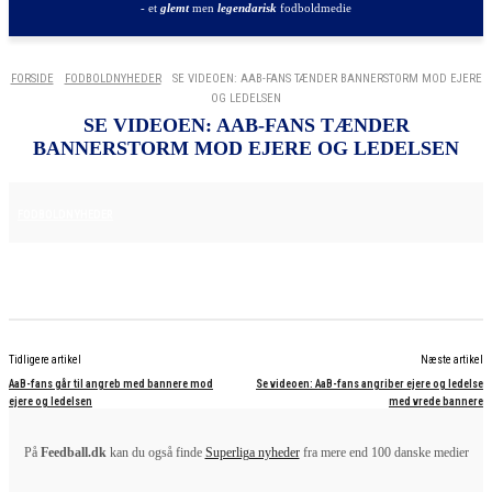
- et
glemt
men
legendarisk
fodboldmedie
FORSIDE
FODBOLDNYHEDER
SE VIDEOEN: AAB-FANS TÆNDER BANNERSTORM MOD EJERE
OG LEDELSEN
SE VIDEOEN: AAB-FANS TÆNDER
BANNERSTORM MOD EJERE OG LEDELSEN
24. MAJ 2025
FODBOLDNYHEDER
Tidligere artikel
Næste artikel
AaB-fans går til angreb med bannere mod
Se videoen: AaB-fans angriber ejere og ledelse
ejere og ledelsen
med vrede bannere
På
Feedball.dk
kan du også finde
Superliga nyheder
fra mere end 100 danske medier