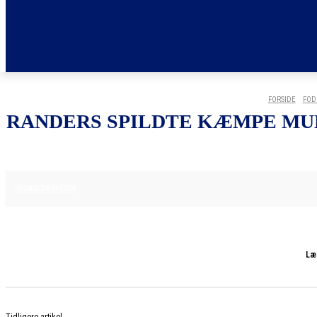
FORSIDE
FOD
RANDERS SPILDTE KÆMPE MUL
8. DECEMBER 2025
FODBOLDNYHEDER
Læ