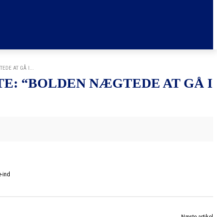
DE AT GÅ I...
E: “BOLDEN NÆGTEDE AT GÅ I
e-ind