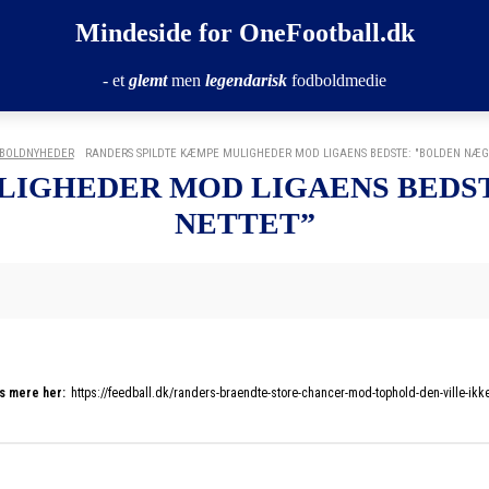
Mindeside for OneFootball.dk
- et
glemt
men
legendarisk
fodboldmedie
BOLDNYHEDER
RANDERS SPILDTE KÆMPE MULIGHEDER MOD LIGAENS BEDSTE: "BOLDEN NÆGTE
IGHEDER MOD LIGAENS BEDST
NETTET”
s mere her:
https://feedball.dk/randers-braendte-store-chancer-mod-tophold-den-ville-ikk