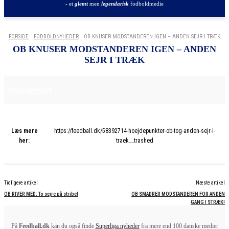
- et
glemt
men
legendarisk
fodboldmedie
FORSIDE
FODBOLDNYHEDER
OB KNUSER MODSTANDEREN IGEN – ANDEN SEJR I TRÆK
OB KNUSER MODSTANDEREN IGEN – ANDEN
SEJR I TRÆK
5. DECEMBER 2025
FODBOLDNYHEDER
Læs mere
https://feedball.dk/58392714-hoejdepunkter-ob-tog-anden-sejr-i-
her:
traek__trashed
Tidligere artikel
Næste artikel
OB RIVER MED: To sejre på stribe!
OB SMADRER MODSTANDEREN FOR ANDEN
GANG I STRÆK!
På
Feedball.dk
kan du også finde
Superliga nyheder
fra mere end 100 danske medier