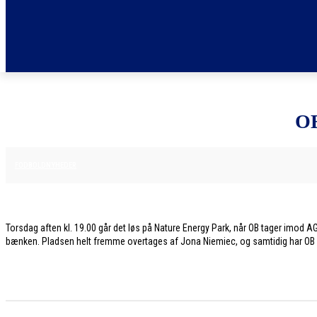
O
11. DECEMBER 2025
FODBOLDNYHEDER
Torsdag aften kl. 19.00 går det løs på Nature Energy Park, når OB tager imod AG
bænken. Pladsen helt fremme overtages af Jona Niemiec, og samtidig har OB lave