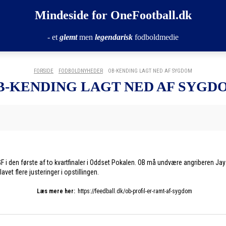
Mindeside for OneFootball.dk
- et
glemt
men
legendarisk
fodboldmedie
FORSIDE
FODBOLDNYHEDER
OB-KENDING LAGT NED AF SYGDOM
B-KENDING LAGT NED AF SYGD
F i den første af to kvartfinaler i Oddset Pokalen. OB må undvære angriberen Jay
t flere justeringer i opstillingen.
Læs mere her:
https://feedball.dk/ob-profil-er-ramt-af-sygdom