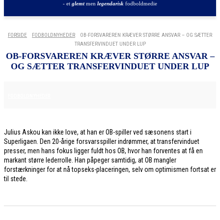
- et
glemt
men
legendarisk
fodboldmedie
FORSIDE
FODBOLDNYHEDER
OB-FORSVAREREN KRÆVER STØRRE ANSVAR – OG SÆTTER
TRANSFERVINDUET UNDER LUP
OB-FORSVAREREN KRÆVER STØRRE ANSVAR –
OG SÆTTER TRANSFERVINDUET UNDER LUP
7. JULI 2026
FODBOLDNYHEDER
Julius Askou kan ikke love, at han er OB-spiller ved sæsonens start i
Superligaen. Den 20-årige forsvarsspiller indrømmer, at transfervinduet
presser, men hans fokus ligger fuldt hos OB, hvor han forventes at få en
markant større lederrolle. Han påpeger samtidig, at OB mangler
forstærkninger for at nå topseks-placeringen, selv om optimismen fortsat er
til stede.