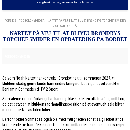
- et
glemt
men
legendarisk
fodboldmedie
FORSIDE
FODBOLDNYHEDER
NARTEY PÅ VEJ TIL AT BLIVE? BRØNDBYS TOPCHEF SMIDER
EN OPDATERING PÅ...
NARTEY PÅ VEJ TIL AT BLIVE? BRØNDBYS
TOPCHEF SMIDER EN OPDATERING PÅ BORDET
8. DECEMBER 2025
FODBOLDNYHEDER
Selvom Noah Nartey har kontrakt i Brøndby helt til sommeren 2027, vil
klubben stadig gerne binde ham endnu længere. Det siger sportsdirektør
Benjamin Schmedes til TV 2 Sport.
Samtalerne om en forlængelse har dog ikke kastet en aftale af sig indtil nu,
og det betyder, at klubbens forhandlingsposition på et eventuelt salg bliver
mindre stærk, hvis tiden løber.
Derfor holder Schmedes også øje med muligheden for et salg i løbet af de
kommende tre transfervinduer for at sikre indtægter, men han understreger