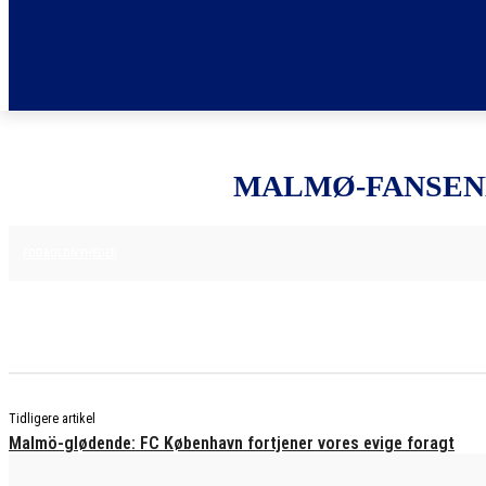
MALMØ-FANSENE
12. AUGUST 2025
FODBOLDNYHEDER
Tidligere artikel
Malmö-glødende: FC København fortjener vores evige foragt