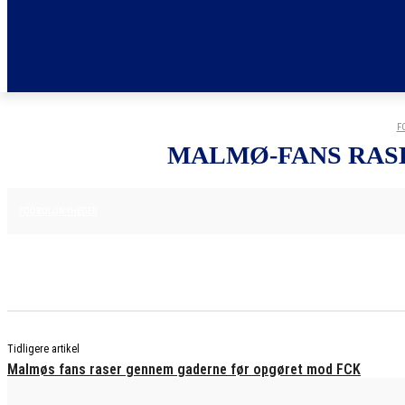
F
MALMØ-FANS RAS
12. AUGUST 2025
FODBOLDNYHEDER
Tidligere artikel
Malmøs fans raser gennem gaderne før opgøret mod FCK