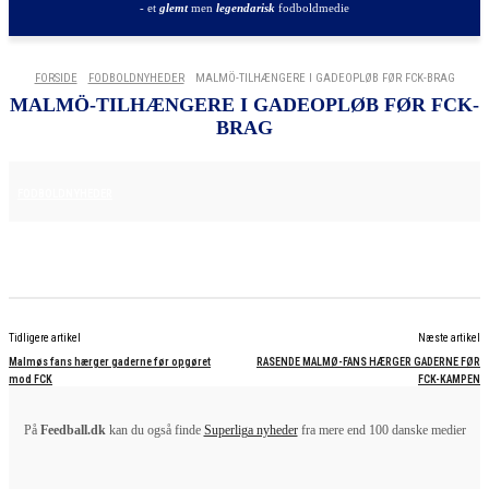
- et
glemt
men
legendarisk
fodboldmedie
FORSIDE
FODBOLDNYHEDER
MALMÖ-TILHÆNGERE I GADEOPLØB FØR FCK-BRAG
MALMÖ-TILHÆNGERE I GADEOPLØB FØR FCK-
BRAG
12. AUGUST 2025
FODBOLDNYHEDER
Tidligere artikel
Næste artikel
Malmøs fans hærger gaderne før opgøret
RASENDE MALMØ-FANS HÆRGER GADERNE FØR
mod FCK
FCK-KAMPEN
På
Feedball.dk
kan du også finde
Superliga nyheder
fra mere end 100 danske medier