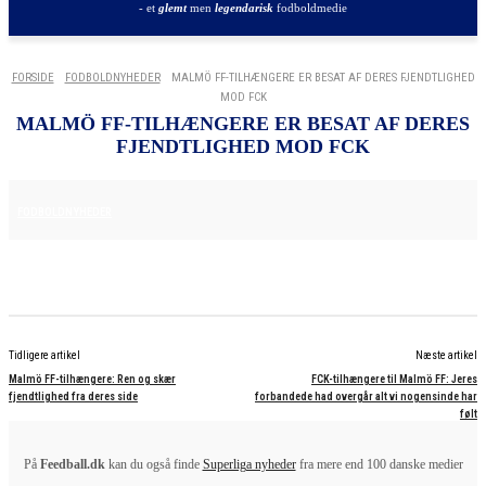
- et
glemt
men
legendarisk
fodboldmedie
FORSIDE
FODBOLDNYHEDER
MALMÖ FF-TILHÆNGERE ER BESAT AF DERES FJENDTLIGHED
MOD FCK
MALMÖ FF-TILHÆNGERE ER BESAT AF DERES
FJENDTLIGHED MOD FCK
7. AUGUST 2025
FODBOLDNYHEDER
Tidligere artikel
Næste artikel
Malmö FF-tilhængere: Ren og skær
FCK-tilhængere til Malmö FF: Jeres
fjendtlighed fra deres side
forbandede had overgår alt vi nogensinde har
følt
På
Feedball.dk
kan du også finde
Superliga nyheder
fra mere end 100 danske medier