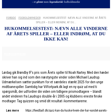
- et
glemt
men
legendarisk
fodboldmedie
FORSIDE
FODBOLDNYHEDER
HUKOMMELSESTEST: NÆVN ALLE VINDERNE AF ÅRETS
SPILLER – ELLER INDRØM, AT DU...
HUKOMMELSESTEST: NÆVN ALLE VINDERNE
AF ÅRETS SPILLER – ELLER INDRØM, AT DU
IKKE KAN!
8. DECEMBER 2025
FODBOLDNYHEDER
Lørdag gik Brøndby IF’s pris som Årets spiller til Noah Nartey. Med den hæder
skriver han sig ind som den næstyngste vinder siden Michael Laudrup.
Udmærkelsen sætter punktum for et særdeles stærkt 2025 for den unge
midtbanespiller. Samtidig har Vilfortpark.dk lagt en ny quiz ud med ti
spørgsmål, der udfordrer din viden om tidligere prismodtagere – blandt
andet vinderen fra Laudrups double-år i 2005 og klubbens eneste finske
modtager. Tag quizzen og smid dit resultat i kommentarerne.
Læs mere
https://feedball.dk/quiz-kan-du-huske-hvem-der-har-vundet-aarets-