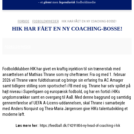
- et
glemt
men
legendarisk
fodboldmedie
FORSIDE
FODBOLDNYHEDER
HIK HAR FÅET EN NY COACHING-BOSSE!
HIK HAR FÅET EN NY COACHING-BOSSE!
2. FEBRUAR 2026
FODBOLDNYHEDER
Fodboldklubben HIK har givet en kraftig injektion til sin trænerstab med
ansættelsen af Mathias Thrane som ny cheftræner. Fra og med 1. februar
2026 vil Thrane være fuldtidsansat og bringe sin erfaring fra AC Amager
samt tidligere stilling som sportschef i FB med sig. Thrane har selv spillet på
højt niveau i Superligaen og europæisk fodbold, og har en fortid i HIKs
ungdomsrækker samt en overgang til AaB. Med denne baggrund og samtidig
gennemførelse af UEFA A-Licens-uddannelsen, skal Thrane i samarbejde
med Anders Norquist og Thea-Maria Jørgensen give HIKs talentudvikling et
moderne løft.
Læs mere her:
https://feedball.dk/74291856-ny-head-of-coaching-i-hik