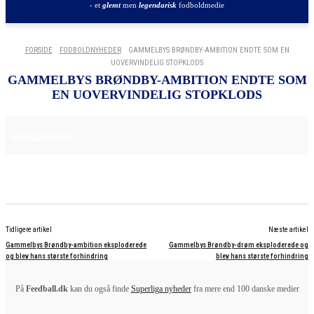
- et
glemt
men
legendarisk
fodboldmedie
FORSIDE
FODBOLDNYHEDER
GAMMELBYS BRØNDBY-AMBITION ENDTE SOM EN
UOVERVINDELIG STOPKLODS
GAMMELBYS BRØNDBY-AMBITION ENDTE SOM
EN UOVERVINDELIG STOPKLODS
2. JULI 2025
FODBOLDNYHEDER
Tidligere artikel
Næste artikel
Gammelbys Brøndby-ambition eksploderede
Gammelbys Brøndby-drøm eksploderede og
og blev hans største forhindring
blev hans største forhindring
På
Feedball.dk
kan du også finde
Superliga nyheder
fra mere end 100 danske medier