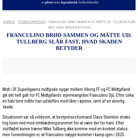
- et
glemt
men
legendarisk
fodboldmedie
FORSIDE
FODBOLDNYHEDER
FRANCULINO BRØD SAMMEN OG MÅTTE UD: TULLBERG SLÅR
FAST, HVAD SKADEN BETYDER
FRANCULINO BRØD SAMMEN OG MÅTTE UD:
TULLBERG SLÅR FAST, HVAD SKADEN
BETYDER
7. DECEMBER 2025
FODBOLDNYHEDER
Midt i 3F Superligaens midtjyske opgør mellem Viborg FF og FC Midtjylland
gik det helt galt for FC Midtjyllands stjerneangriber Franculino Djú. Efter cirka
en halv time måtte han udskiftes med tårer i øjnene, ramt af en alvorlig
skade.
Situationen var så voldsom, at bestyrelsesformand Claus Steinlein straks
tog turen ned mod omklædningsrummet for at være der for ham. Efter
slutfløjtet kunne træner Mike Tullberg ikke komme med en konkret status,
men forventningen er, at Franculino næppe kommer i kamp igen i 2025.