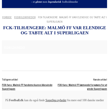
- et
glemt
men
legendarisk
fodboldmedie
FORSIDE
FODBOLDNYHEDER
FCK-TILHÆNGERE: MALMÖ FF VAR ELENDIGE OG TABTE ALT I
SUPERLIGAEN
FCK-TILHÆNGERE: MALMÖ FF VAR ELENDIGE
OG TABTE ALT I SUPERLIGAEN
11. AUGUST 2025
FODBOLDNYHEDER
Tidligere artikel
Næste artikel
FCK-fans: Malmö FF fandeme kunne ikke vinde
FCK-fans: Malmö FF kæmpede forgæves for at
Superligaen
vinde Superligaen
På
Feedball.dk
kan du også finde
Superliga nyheder
fra mere end 100 danske medier