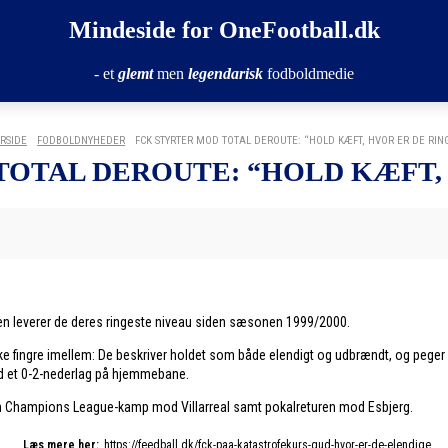
Mindeside for OneFootball.dk
- et
glemt
men
legendarisk
fodboldmedie
RSIDE
FODBOLDNYHEDER
FCK STYRTER MOD TOTAL DEROUTE: “HOLD KÆFT, HVOR ER DE RIN
TOTAL DEROUTE: “HOLD KÆFT, 
gaen leverer de deres ringeste niveau siden sæsonen 1999/2000.
ke fingre imellem: De beskriver holdet som både elendigt og udbrændt, og peger 
d et 0-2-nederlag på hjemmebane.
 en Champions League-kamp mod Villarreal samt pokalreturen mod Esbjerg.
Læs mere her:
https://feedball.dk/fck-paa-katastrofekurs-gud-hvor-er-de-elendige