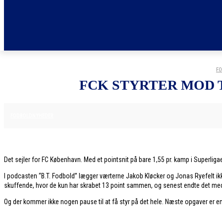
FO
FCK STYRTER MOD 
8. DECEMBER 2025
FODBOLDNYHEDER
Det sejler for FC København. Med et pointsnit på bare 1,55 pr. kamp i Superli
I podcasten “B.T. Fodbold” lægger værterne Jakob Kløcker og Jonas Ryefelt ik
skuffende, hvor de kun har skrabet 13 point sammen, og senest endte det me
Og der kommer ikke nogen pause til at få styr på det hele. Næste opgaver er