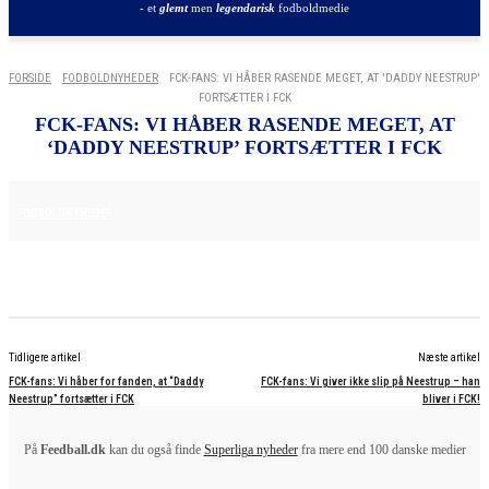
- et
glemt
men
legendarisk
fodboldmedie
FORSIDE
FODBOLDNYHEDER
FCK-FANS: VI HÅBER RASENDE MEGET, AT 'DADDY NEESTRUP'
FORTSÆTTER I FCK
FCK-FANS: VI HÅBER RASENDE MEGET, AT
‘DADDY NEESTRUP’ FORTSÆTTER I FCK
29. MAJ 2025
FODBOLDNYHEDER
Tidligere artikel
Næste artikel
FCK-fans: Vi håber for fanden, at “Daddy
FCK-fans: Vi giver ikke slip på Neestrup – han
Neestrup” fortsætter i FCK
bliver i FCK!
På
Feedball.dk
kan du også finde
Superliga nyheder
fra mere end 100 danske medier