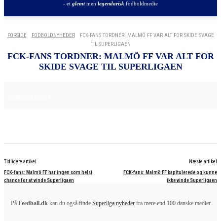
- et
glemt
men
legendarisk
fodboldmedie
FORSIDE
FODBOLDNYHEDER
FCK-FANS TORDNER: MALMÖ FF VAR ALT FOR SKIDE SVAGE
TIL SUPERLIGAEN
FCK-FANS TORDNER: MALMÖ FF VAR ALT FOR
SKIDE SVAGE TIL SUPERLIGAEN
11. AUGUST 2025
FODBOLDNYHEDER
Tidligere artikel
Næste artikel
FCK-fans: Malmö FF har ingen som helst
FCK-fans: Malmö FF kapitulerede og kunne
chance for at vinde Superligaen
ikke vinde Superligaen
På
Feedball.dk
kan du også finde
Superliga nyheder
fra mere end 100 danske medier