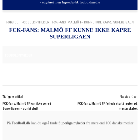
- et
glemt
men
legendarisk
fodboldmedie
FORSIDE
FODBOLDNYHEDER
FCK-FANS: MALMÖ FF KUNNE IKKE KAPRE SUPERLIGAEN
FCK-FANS: MALMÖ FF KUNNE IKKE KAPRE
SUPERLIGAEN
11. AUGUST 2025
FODBOLDNYHEDER
Tidligere artikel
Næste artikel
FCK-fans: Malmö FF kan ikke sejre i
FCK-fans: Malmö FF fejlede stort i jagten på
Superligaen – punkt slut!
mesterskabet
På
Feedball.dk
kan du også finde
Superliga nyheder
fra mere end 100 danske medier