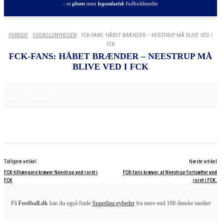
- et
glemt
men
legendarisk
fodboldmedie
FORSIDE
FODBOLDNYHEDER
FCK-FANS: HÅBET BRÆNDER – NEESTRUP MÅ BLIVE VED I
FCK
FCK-FANS: HÅBET BRÆNDER – NEESTRUP MÅ
BLIVE VED I FCK
29. MAJ 2025
FODBOLDNYHEDER
Tidligere artikel
Næste artikel
FCK-tilhængere kræver Neestrup ved roret i
FCK-fans kræver, at Neestrup fortsætter ved
FCK
roret i FCK.
På
Feedball.dk
kan du også finde
Superliga nyheder
fra mere end 100 danske medier