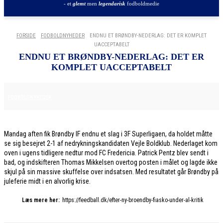
- et
glemt
men
legendarisk
fodboldmedie
FORSIDE
FODBOLDNYHEDER
ENDNU ET BRØNDBY-NEDERLAG: DET ER KOMPLET
UACCEPTABELT
ENDNU ET BRØNDBY-NEDERLAG: DET ER
KOMPLET UACCEPTABELT
8. DECEMBER 2025
FODBOLDNYHEDER
Mandag aften fik Brøndby IF endnu et slag i 3F Superligaen, da holdet måtte
se sig besejret 2-1 af nedrykningskandidaten Vejle Boldklub. Nederlaget kom
oven i ugens tidligere nedtur mod FC Fredericia. Patrick Pentz blev sendt i
bad, og indskifteren Thomas Mikkelsen overtog posten i målet og lagde ikke
skjul på sin massive skuffelse over indsatsen. Med resultatet går Brøndby på
juleferie midt i en alvorlig krise.
Læs mere her:
https://feedball.dk/efter-ny-broendby-fiasko-under-al-kritik