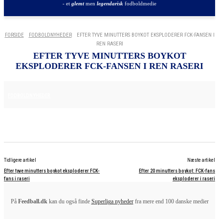
- et
glemt
men
legendarisk
fodboldmedie
FORSIDE
FODBOLDNYHEDER
EFTER TYVE MINUTTERS BOYKOT EKSPLODERER FCK-FANSEN I
REN RASERI
EFTER TYVE MINUTTERS BOYKOT
EKSPLODERER FCK-FANSEN I REN RASERI
29. MAJ 2025
FODBOLDNYHEDER
Tidligere artikel
Næste artikel
Efter tyve minutters boykot eksploderer FCK-
Efter 20 minutters boykot: FCK-fans
fans i raseri
eksploderer i raseri
På
Feedball.dk
kan du også finde
Superliga nyheder
fra mere end 100 danske medier