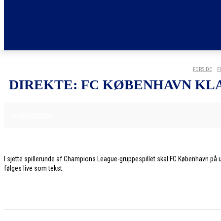
FORSIDE
F
DIREKTE: FC KØBENHAVN KL
10. DECEMBER 2025
FODBOLDNYHEDER
I sjette spillerunde af Champions League-gruppespillet skal FC København på u
følges live som tekst.