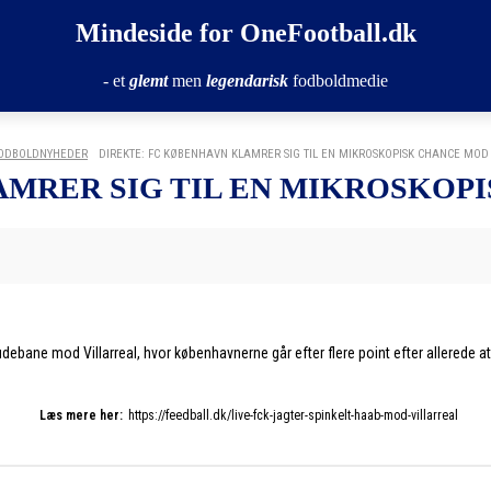
Mindeside for OneFootball.dk
- et
glemt
men
legendarisk
fodboldmedie
ODBOLDNYHEDER
DIREKTE: FC KØBENHAVN KLAMRER SIG TIL EN MIKROSKOPISK CHANCE MOD
AMRER SIG TIL EN MIKROSKOP
debane mod Villarreal, hvor københavnerne går efter flere point efter allerede 
Læs mere her:
https://feedball.dk/live-fck-jagter-spinkelt-haab-mod-villarreal