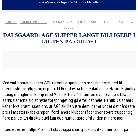
- et
glemt
men
legendarisk
fodboldmedie
FORSIDE
FODBOLDNYHEDER
DALSGAARD: AGF SLIPPER LANGT BILLIGERE I JAGTEN PÅ
GULDET
DALSGAARD: AGF SLIPPER LANGT BILLIGERE I
JAGTEN PÅ GULDET
8. DECEMBER 2025
FODBOLDNYHEDER
Ved vinterpausen ligger AGF i front i Superligaen med fire point ned til
nærmeste forfølger og ni point til Brøndby på tredjepladsen, selv om Brøndby
stadig mangler en kamp mod Vejle. Efter 2-1-triumfen over Randers tillader
aarhusianerne sig at nyde forspringet og gå efter det hele. Henrik Dalsgaard
køber ikke præmissen om, at AGF skulle være dem, der er under det hårdeste
pres i mesterskabskampen, fordi andre klubber råder over større trupper og
flere penge. En direkte duel kan dog hurtigt gøre afstanden mindre igen.
Læs mere her:
https://feedball.dk/dalsgaard-om-guldkamp-ikke-samme-pres-paa-agf