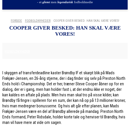
- et
glemt
men
legendarisk
fodboldmedie
FORSIDE
FODBOLDNYHEDER
COOPER GIVER BESKED: HAN SKAL VÆRE VORES!
COOPER GIVER BESKED: HAN SKAL VÆRE
VORES!
1. FEBRUAR 2026
FODBOLDNYHEDER
I skyggen af transferdeadline kaster Brøndby IF et skarpt blik på Mads
Frøkjær-Jensen, en 26-årig stjerne, der i dag finder sig selv på Preston North
Ends hold i Championship. Det er her, træner Steve Cooper åbner op for en
dialog, der er i gang, men han holder fast i, at der endnu ikke er noget, der
kan kaldes en aftale på plads. Men hvis man skal tro på visse kilder, kan
Brøndby få fingre i spilleren for en sum, der kan nå op på 13 millioner kroner,
hvis man medregner bonusserne. Og hvis alt går efter planen, kan Mads
Frøkjær-Jensen være en del af Brøndby allerede på mandag. Preston North
Ends formand, Peter Ridsdale, holder korte tale og henviser til Brøndby, hvis
man vil have mere at vide om sagen.