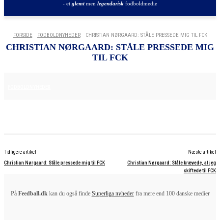
- et
glemt
men
legendarisk
fodboldmedie
FORSIDE
FODBOLDNYHEDER
CHRISTIAN NØRGAARD: STÅLE PRESSEDE MIG TIL FCK
CHRISTIAN NØRGAARD: STÅLE PRESSEDE MIG
TIL FCK
25. JUNI 2025
FODBOLDNYHEDER
Tidligere artikel
Næste artikel
Christian Nørgaard: Ståle pressede mig til FCK
Christian Nørgaard: Ståle krævede, at jeg
skiftede til FCK
På
Feedball.dk
kan du også finde
Superliga nyheder
fra mere end 100 danske medier