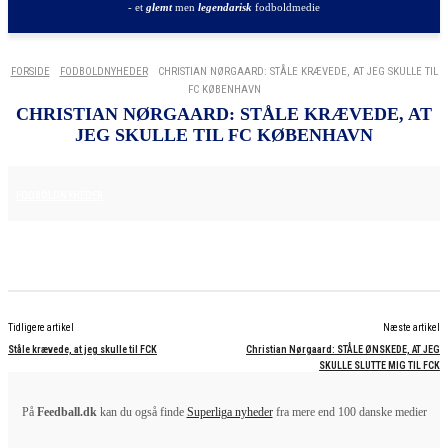
- et
glemt
men
legendarisk
fodboldmedie
FORSIDE
FODBOLDNYHEDER
CHRISTIAN NØRGAARD: STÅLE KRÆVEDE, AT JEG SKULLE TIL
FC KØBENHAVN
CHRISTIAN NØRGAARD: STÅLE KRÆVEDE, AT
JEG SKULLE TIL FC KØBENHAVN
25. JUNI 2025
FODBOLDNYHEDER
Tidligere artikel
Næste artikel
Ståle krævede, at jeg skulle til FCK
Christian Nørgaard: STÅLE ØNSKEDE, AT JEG
SKULLE SLUTTE MIG TIL FCK
På
Feedball.dk
kan du også finde
Superliga nyheder
fra mere end 100 danske medier