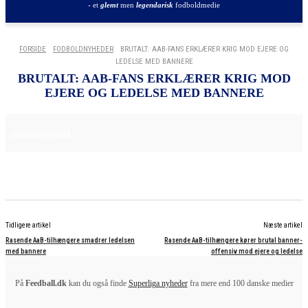
- et
glemt
men
legendarisk
fodboldmedie
FORSIDE
FODBOLDNYHEDER
BRUTALT: AAB-FANS ERKLÆRER KRIG MOD EJERE OG
LEDELSE MED BANNERE
BRUTALT: AAB-FANS ERKLÆRER KRIG MOD
EJERE OG LEDELSE MED BANNERE
24. MAJ 2025
FODBOLDNYHEDER
Tidligere artikel
Næste artikel
Rasende AaB-tilhængere smadrer ledelsen
Rasende AaB-tilhængere kører brutal banner-
med bannere
offensiv mod ejere og ledelse
På
Feedball.dk
kan du også finde
Superliga nyheder
fra mere end 100 danske medier