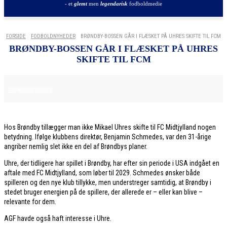
- et
glemt
men
legendarisk
fodboldmedie
FORSIDE
FODBOLDNYHEDER
BRØNDBY-BOSSEN GÅR I FLÆSKET PÅ UHRES SKIFTE TIL FCM
BRØNDBY-BOSSEN GÅR I FLÆSKET PÅ UHRES
SKIFTE TIL FCM
9. JANUAR 2026
FODBOLDNYHEDER
Hos Brøndby tillægger man ikke Mikael Uhres skifte til FC Midtjylland nogen
betydning. Ifølge klubbens direktør, Benjamin Schmedes, var den 31-årige
angriber nemlig slet ikke en del af Brøndbys planer.
Uhre, der tidligere har spillet i Brøndby, har efter sin periode i USA indgået en
aftale med FC Midtjylland, som løber til 2029. Schmedes ønsker både
spilleren og den nye klub tillykke, men understreger samtidig, at Brøndby i
stedet bruger energien på de spillere, der allerede er – eller kan blive –
relevante for dem.
AGF havde også haft interesse i Uhre.