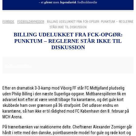
- et
glemt
men
legendarisk
fodboldmedie
FORSIDE
FODBOLDNYHEDER
BILLING UDELUKKET FRA FCK-OPGØR: PUNKTUM – REGLERNE
STÅR IKKE TIL DISKUSSION
BILLING UDELUKKET FRA FCK-OPGØR:
PUNKTUM – REGLERNE STÅR IKKE TIL
DISKUSSION
8. DECEMBER 2025
FODBOLDNYHEDER
Efter en dramatisk 3-3-kamp mod Viborg FF står FC Midtjylland pludselig
uden Philip Billing i den næste Superliga-opgave. Midtbanespilleren fik en
advarsel kort efter at være vendt tilbage fra karantæne, og det gule kort
skubbede ham over grænsen på 36 strafpoint. Det udløser endnu en
karantæne, så han ikke er til rådighed mod FC København den 8. februar på
MCH Arena.
På trænerbænken var reaktionerne delte. Cheftræner Alexander Zorniger går
hårdt i rette med den danske, pointbaserede model for gule og røde kort og