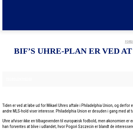
FORS
BIF’S UHRE-PLAN ER VED A
12. DECEMBER 2025
FODBOLDNYHEDER
Tiden er ved at løbe ud for Mikael Uhres aftale i Philadelphia Union, og derf
andre MLS-hold viser interesse. Philadelphia Union er desuden i gang med at 
Uhre afviser ikke en tilbagevenden til europæisk fodbold, men økonomien er e
han forventes at blive i udlandet, hvor Pogoń Szczecin er blandt de interesser