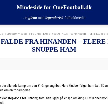
Mindeside for OneFootball.dk
- et
glemt
men
legendarisk
fodboldmedie
IDE
FODBOLDNYHEDER
BIF’S UHRE-PLAN ER VED AT FALDE FRA HINANDEN – FLERE KLUBBER S
T FALDE FRA HINANDEN – FLERE
SNUPPE HAM
or er der allerede kamp om den 31-årige angriber. Flere klubber følger ham tæt: 
tale om en forlængelse.
n klar stopklods for Brøndby, fordi han ligger på en løn omkring 13 millioner 
ede.