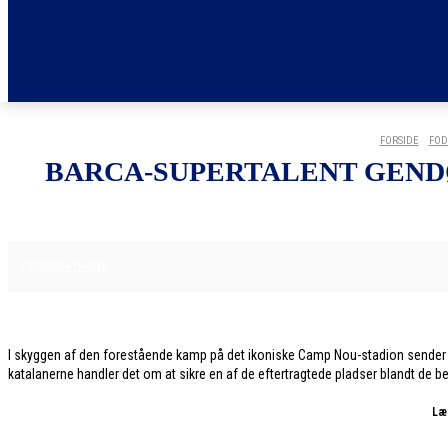
FORSIDE
FOD
BARCA-SUPERTALENT GEND
27. JANUAR 2026
FODBOLDNYHEDER
I skyggen af den forestående kamp på det ikoniske Camp Nou-stadion sender Ba
katalanerne handler det om at sikre en af de eftertragtede pladser blandt de be
Læ