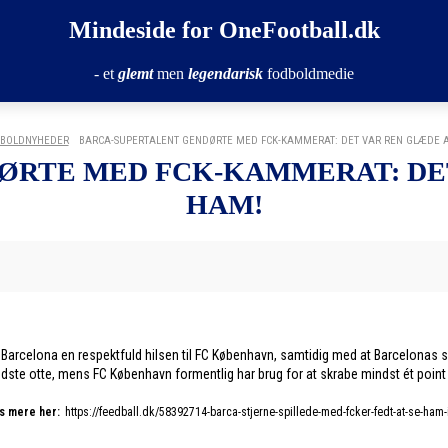
Mindeside for OneFootball.dk
- et
glemt
men
legendarisk
fodboldmedie
BOLDNYHEDER
BARCA-SUPERTALENT GENDØRTE MED FCK-KAMMERAT: DET VAR REN GLÆDE A
ØRTE MED FCK-KAMMERAT: DET
HAM!
rcelona en respektfuld hilsen til FC København, samtidig med at Barcelonas sup
dste otte, mens FC København formentlig har brug for at skrabe mindst ét point – 
s mere her:
https://feedball.dk/58392714-barca-stjerne-spillede-med-fcker-fedt-at-se-ham