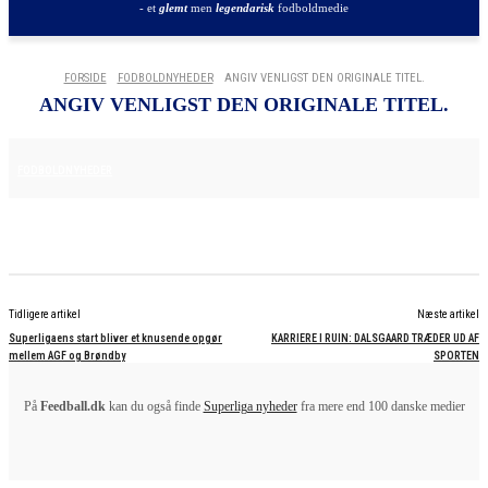
- et
glemt
men
legendarisk
fodboldmedie
FORSIDE
FODBOLDNYHEDER
ANGIV VENLIGST DEN ORIGINALE TITEL.
ANGIV VENLIGST DEN ORIGINALE TITEL.
3. JUNI 2026
FODBOLDNYHEDER
Tidligere artikel
Næste artikel
Superligaens start bliver et knusende opgør
KARRIERE I RUIN: DALSGAARD TRÆDER UD AF
mellem AGF og Brøndby
SPORTEN
På
Feedball.dk
kan du også finde
Superliga nyheder
fra mere end 100 danske medier