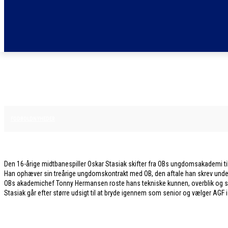
4. FEBRUAR 2026
FODBOLDNYHEDER
Den 16-årige midtbanespiller Oskar Stasiak skifter fra OBs ungdomsakademi til
Han ophæver sin treårige ungdomskontrakt med OB, den aftale han skrev under 
OBs akademichef Tonny Hermansen roste hans tekniske kunnen, overblik og spi
Stasiak går efter større udsigt til at bryde igennem som senior og vælger AGF 