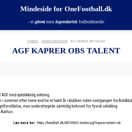
Mindeside for OneFootball.dk
- et
glemt
men
legendarisk
fodboldmedie
FORSIDE
FODBOLDNYHEDER
AGF KAPRER OBS TALENT
AGF KAPRER OBS TALENT
 AGF med øjeblikkelig virkning.
i sommer efter mere end tre et halvt år i klubben siden overgangen fra Boldklu
lforståelse, men understregede samtidig behovet for fysisk udvikling.
i Aarhus.
Læs mere her:
https://feedball.dk/84739261-medie-agf-hapser-talent-i-ob