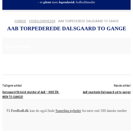
- et
glemt
men
legendarisk
fodboldmedie
FORSIDE
FODBOLDNYHEDER
AAB TORPEDEREDE DALSGAARD TO GANGE
AAB TORPEDEREDE DALSGAARD TO GANGE
16. APRIL 2025
FODBOLDNYHEDER
Tidligere artikel
Næste artikel
Dalsgaard fik kold skulder af AaB – IKKE ÉN,
AaB sparkede Dalsgaard ud to gange
MEN TO GANGE!
På
Feedball.dk
kan du også finde
Superliga nyheder
fra mere end 100 danske medier