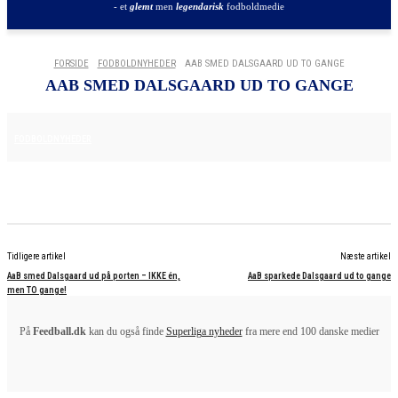
- et
glemt
men
legendarisk
fodboldmedie
FORSIDE
FODBOLDNYHEDER
AAB SMED DALSGAARD UD TO GANGE
AAB SMED DALSGAARD UD TO GANGE
16. APRIL 2025
FODBOLDNYHEDER
Tidligere artikel
Næste artikel
AaB smed Dalsgaard ud på porten – IKKE én,
AaB sparkede Dalsgaard ud to gange
men TO gange!
På
Feedball.dk
kan du også finde
Superliga nyheder
fra mere end 100 danske medier