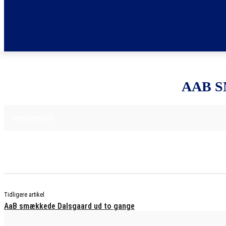
AAB 
16. APRIL 2025
FODBOLDNYHEDER
Tidligere artikel
AaB smækkede Dalsgaard ud to gange