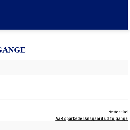
GANGE
Næste artikel
AaB sparkede Dalsgaard ud to gange