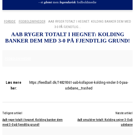
- et
glemt
men
legendarisk
fodboldmedie
FORSIDE
FODBOLDNYHEDER
AAB RYGER TOTALT I HEGNET: KOLDING BANKER DEM MED
3-0 PÅ FJENDTLIG...
AAB RYGER TOTALT I HEGNET: KOLDING
BANKER DEM MED 3-0 PÅ FJENDTLIG GRUND!
22. NOVEMBER 2025
FODBOLDNYHEDER
Læs mere
https://feedball.dk/74829361-aab-kollapser-kolding-vinder-3-0-paa-
her:
udebane__trashed
Tidligere artikel
Næste artikel
AaB ryger totalt i hegnet: Kolding banker dem
AaB smuldrer totalt: Kolding sejrer 3-0 på
med 3-0 på fjendtlig grund!
udebane