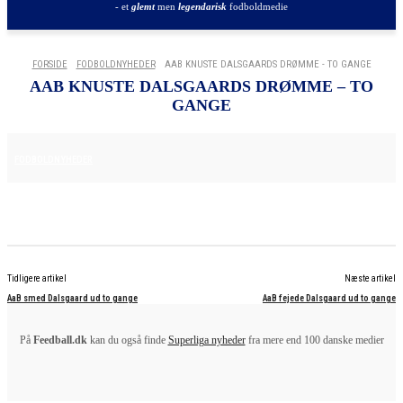
- et
glemt
men
legendarisk
fodboldmedie
FORSIDE
FODBOLDNYHEDER
AAB KNUSTE DALSGAARDS DRØMME - TO GANGE
AAB KNUSTE DALSGAARDS DRØMME – TO
GANGE
16. APRIL 2025
FODBOLDNYHEDER
Tidligere artikel
Næste artikel
AaB smed Dalsgaard ud to gange
AaB fejede Dalsgaard ud to gange
På
Feedball.dk
kan du også finde
Superliga nyheder
fra mere end 100 danske medier