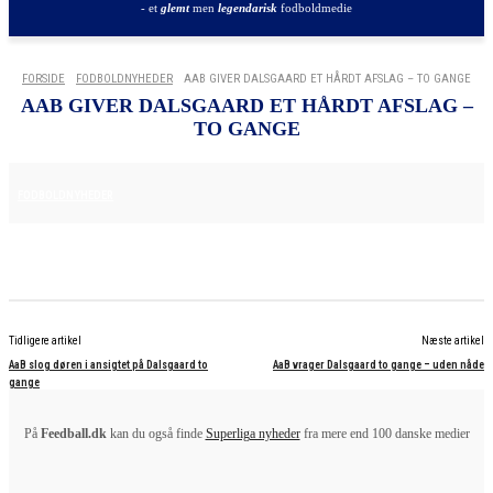
- et
glemt
men
legendarisk
fodboldmedie
FORSIDE
FODBOLDNYHEDER
AAB GIVER DALSGAARD ET HÅRDT AFSLAG – TO GANGE
AAB GIVER DALSGAARD ET HÅRDT AFSLAG –
TO GANGE
16. APRIL 2025
FODBOLDNYHEDER
Tidligere artikel
Næste artikel
AaB slog døren i ansigtet på Dalsgaard to
AaB vrager Dalsgaard to gange – uden nåde
gange
På
Feedball.dk
kan du også finde
Superliga nyheder
fra mere end 100 danske medier