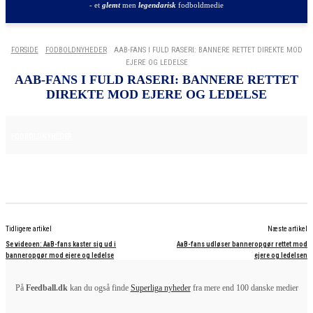
- et
glemt
men
legendarisk
fodboldmedie
FORSIDE
FODBOLDNYHEDER
AAB-FANS I FULD RASERI: BANNERE RETTET DIREKTE MOD
EJERE OG LEDELSE
AAB-FANS I FULD RASERI: BANNERE RETTET
DIREKTE MOD EJERE OG LEDELSE
24. MAJ 2025
FODBOLDNYHEDER
Tidligere artikel
Næste artikel
Se videoen: AaB-fans kaster sig ud i
AaB-fans udløser banneropgør rettet mod
banneropgør mod ejere og ledelse
ejere og ledelsen
På
Feedball.dk
kan du også finde
Superliga nyheder
fra mere end 100 danske medier